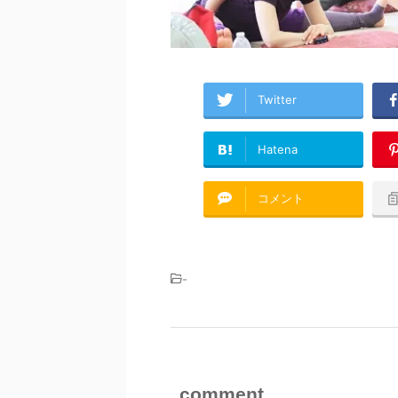
Twitter
Hatena
コメント
-
comment