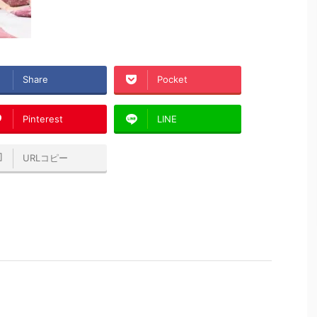
Share
Pocket
Pinterest
LINE
URLコピー