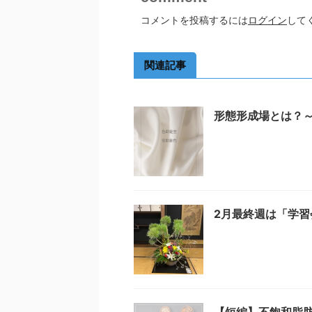
コメントを投稿するには
ログイン
して
関連記事
形態形成場とは？～
2月最終週は「学習
【短編】不飽和脂