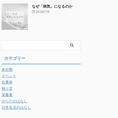
なぜ「病気」になるのか
2026/7/9
カテゴリー
未分類
イベント
仕事術
独り言
栄養素
からだのはなし
日常生活のはなし