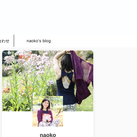
合わせ
naoko's blog
naoko