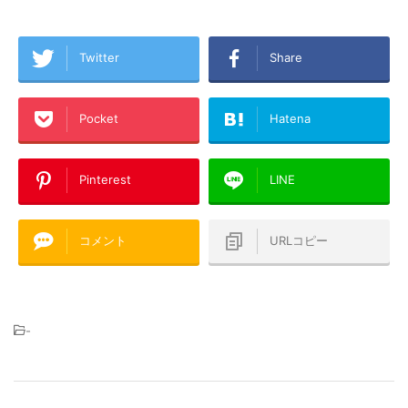
Twitter
Share
Pocket
Hatena
Pinterest
LINE
コメント
URLコピー
-