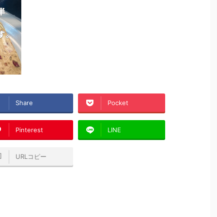
Share
Pocket
Pinterest
LINE
URLコピー