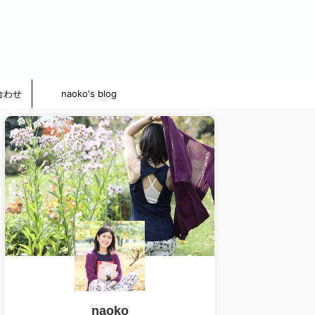
合わせ
naoko's blog
naoko