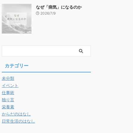
なぜ「病気」になるのか
2026/7/9
カテゴリー
未分類
イベント
仕事術
独り言
栄養素
からだのはなし
日常生活のはなし