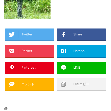
Twitter
Share
Pocket
Hatena
Pinterest
LINE
コメント
URLコピー
-