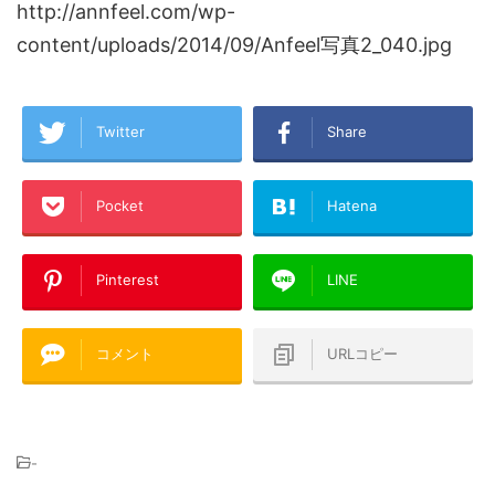
http://annfeel.com/wp-
content/uploads/2014/09/Anfeel写真2_040.jpg
Twitter
Share
Pocket
Hatena
Pinterest
LINE
コメント
URLコピー
-