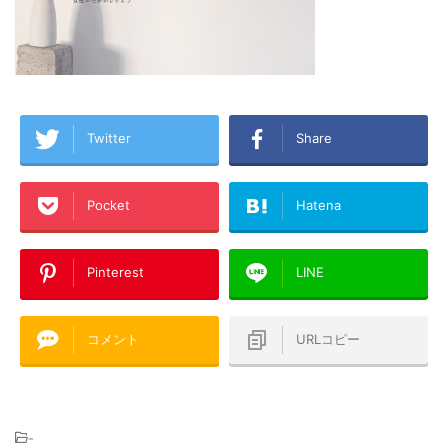
Twitter
Share
Pocket
Hatena
Pinterest
LINE
コメント
URLコピー
-