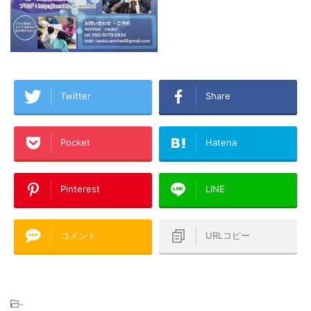
Twitter
Share
Pocket
Hatena
Pinterest
LINE
コメント
URLコピー
-