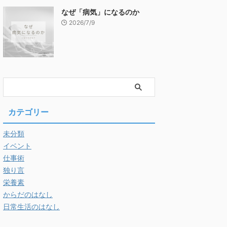
なぜ「病気」になるのか
2026/7/9
カテゴリー
未分類
イベント
仕事術
独り言
栄養素
からだのはなし
日常生活のはなし