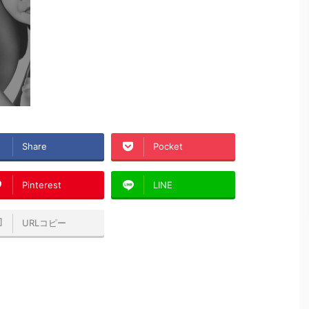
Share
Pocket
Pinterest
LINE
URLコピー