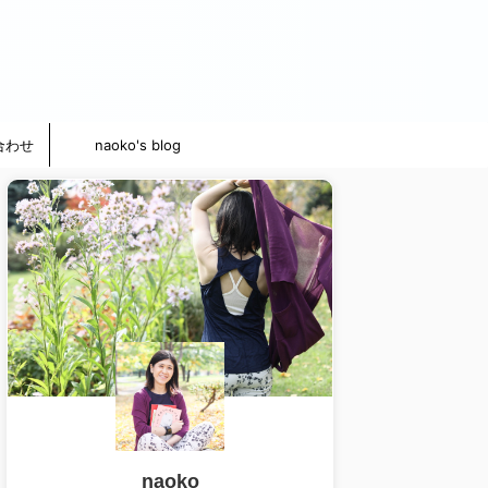
合わせ
naoko's blog
naoko