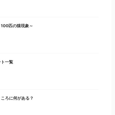
100匹の猿現象～
ント一覧
ところに何がある？