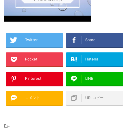
Twitter
Share
Pocket
Hatena
Pinterest
LINE
コメント
URLコピー
-