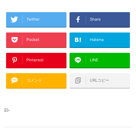
Twitter
Share
Pocket
Hatena
Pinterest
LINE
コメント
URLコピー
-