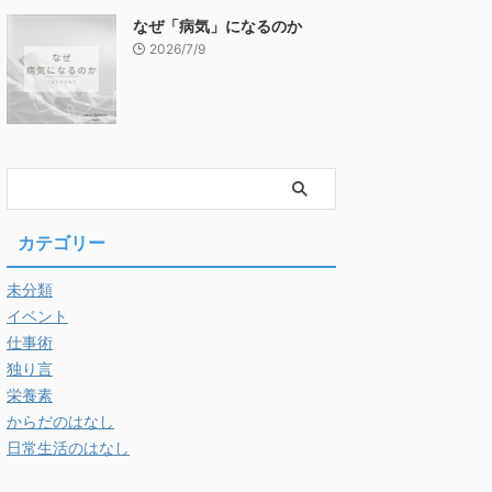
なぜ「病気」になるのか
2026/7/9
カテゴリー
未分類
イベント
仕事術
独り言
栄養素
からだのはなし
日常生活のはなし