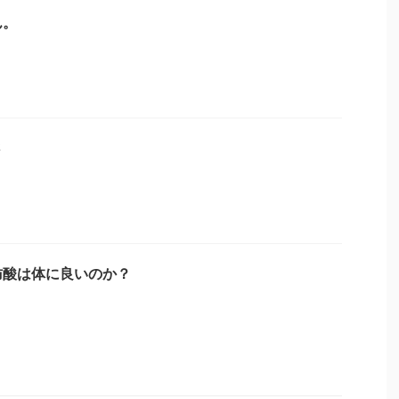
ん。
さ
肪酸は体に良いのか？