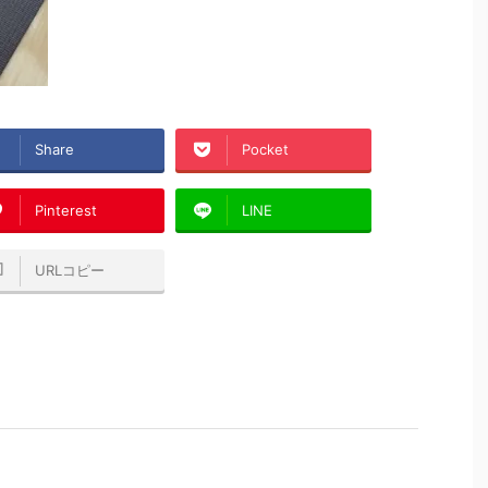
Share
Pocket
Pinterest
LINE
URLコピー