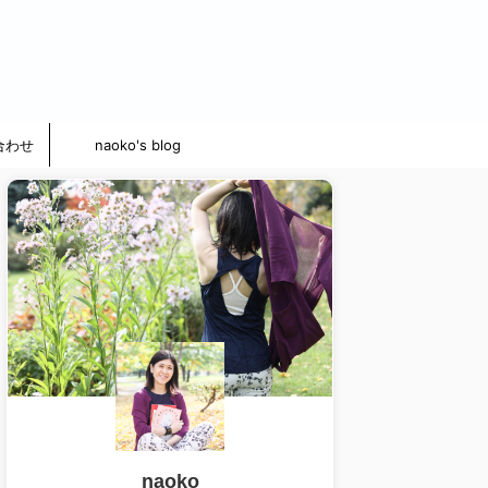
合わせ
naoko's blog
naoko