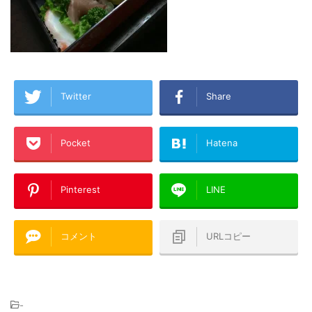
Twitter
Share
Pocket
Hatena
Pinterest
LINE
コメント
URLコピー
-