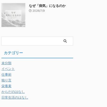
なぜ「病気」になるのか
2026/7/9
カテゴリー
未分類
イベント
仕事術
独り言
栄養素
からだのはなし
日常生活のはなし