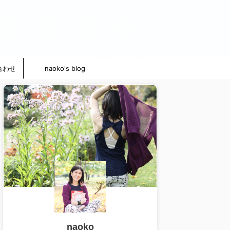
合わせ
naoko's blog
naoko