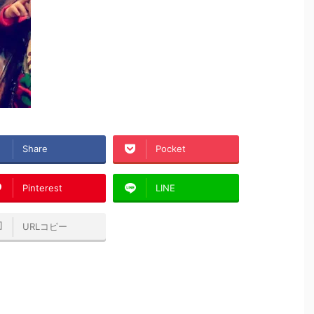
Share
Pocket
Pinterest
LINE
URLコピー