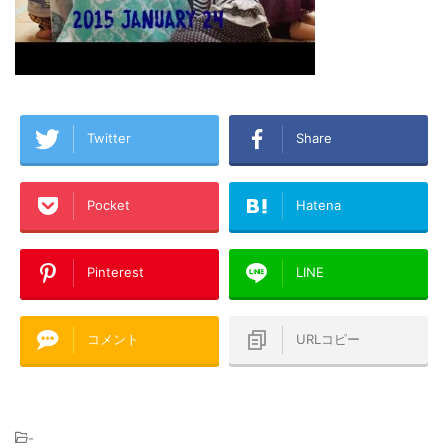
Twitter
Share
Pocket
Hatena
Pinterest
LINE
コメント
URLコピー
-