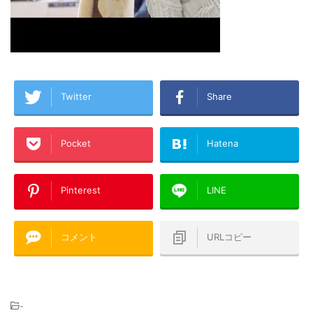
Twitter
Share
Pocket
Hatena
Pinterest
LINE
コメント
URLコピー
-