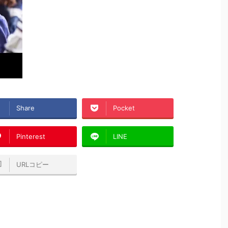
Share
Pocket
Pinterest
LINE
URLコピー