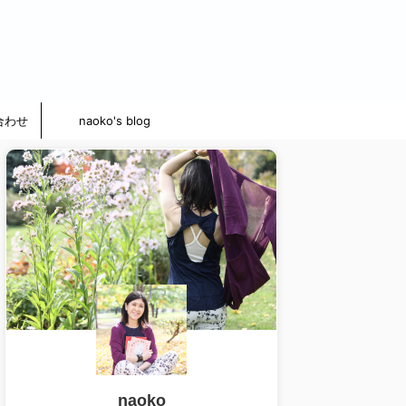
合わせ
naoko's blog
naoko