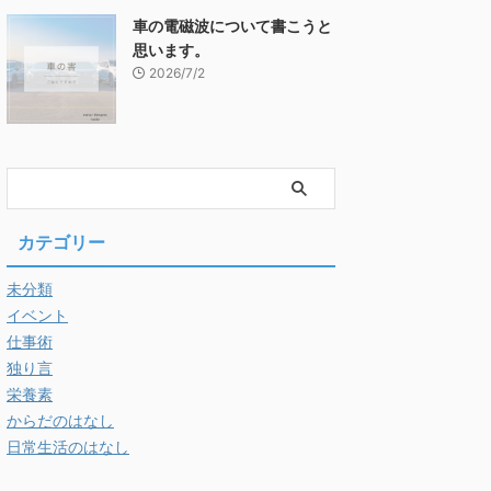
車の電磁波について書こうと
思います。
2026/7/2
カテゴリー
未分類
イベント
仕事術
独り言
栄養素
からだのはなし
日常生活のはなし