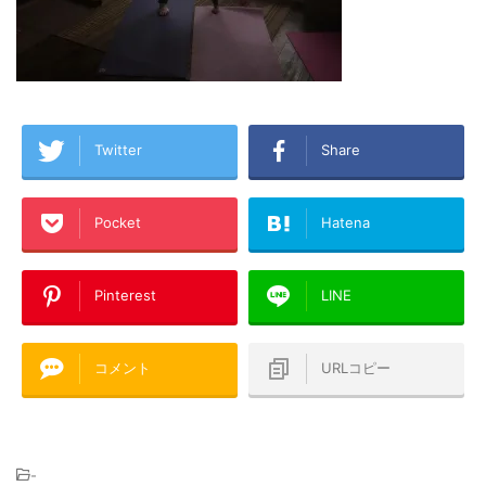
Twitter
Share
Pocket
Hatena
Pinterest
LINE
コメント
URLコピー
-