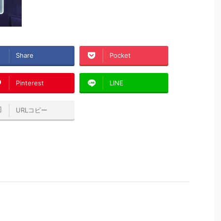
Share
Pocket
Pinterest
LINE
URLコピー