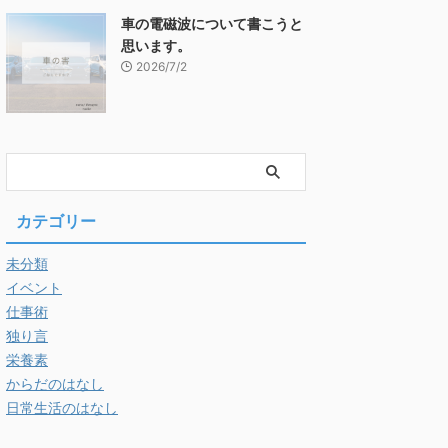
車の電磁波について書こうと
思います。
2026/7/2
カテゴリー
未分類
イベント
仕事術
独り言
栄養素
からだのはなし
日常生活のはなし