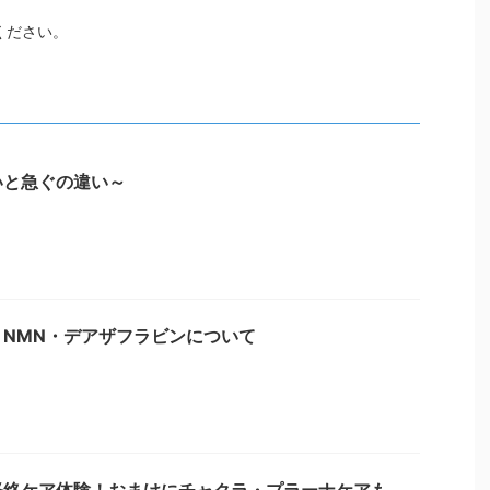
ください。
いと急ぐの違い～
NMN・デアザフラビンについて
経絡ケア体験！おまけにチャクラ・プラーナケアも