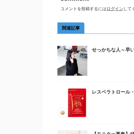
コメントを投稿するには
ログイン
して
関連記事
せっかちな人～早
レスベラトロール・
【モニター募集】