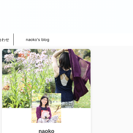
合わせ
naoko's blog
naoko