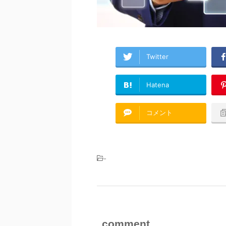
Twitter
Hatena
コメント
-
comment