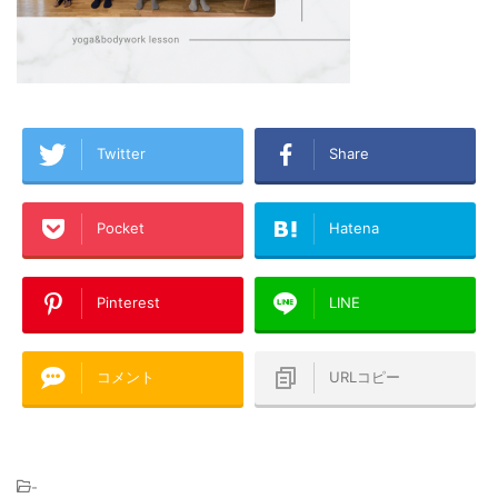
Twitter
Share
Pocket
Hatena
Pinterest
LINE
コメント
URLコピー
-