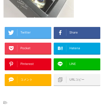
Twitter
Share
Pocket
Hatena
Pinterest
LINE
コメント
URLコピー
-