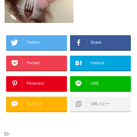
Twitter
Share
Pocket
Hatena
Pinterest
LINE
コメント
URLコピー
-