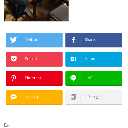
Twitter
Share
Pocket
Hatena
Pinterest
LINE
コメント
URLコピー
-