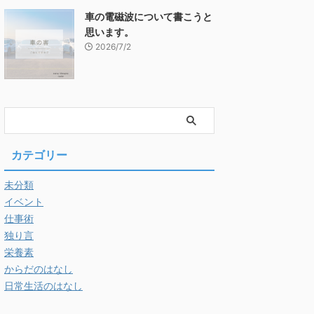
車の電磁波について書こうと
思います。
2026/7/2
カテゴリー
未分類
イベント
仕事術
独り言
栄養素
からだのはなし
日常生活のはなし