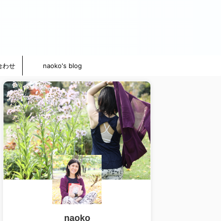
合わせ
naoko's blog
naoko