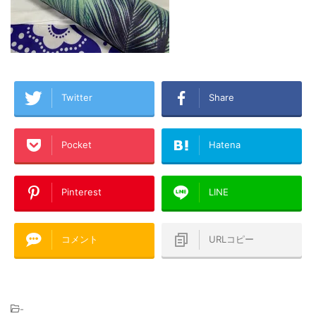
Twitter
Share
Pocket
Hatena
Pinterest
LINE
コメント
URLコピー
-