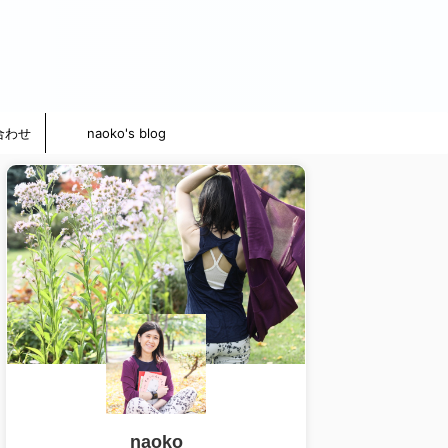
合わせ
naoko's blog
naoko