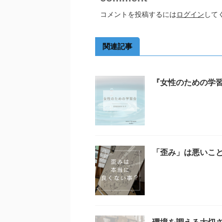
コメントを投稿するには
ログイン
して
関連記事
『女性のための学
「歪み」は悪いこ
環境を調える大切