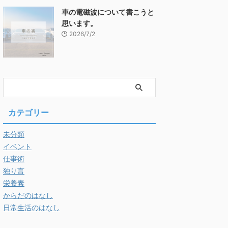
車の電磁波について書こうと
思います。
2026/7/2
カテゴリー
未分類
イベント
仕事術
独り言
栄養素
からだのはなし
日常生活のはなし