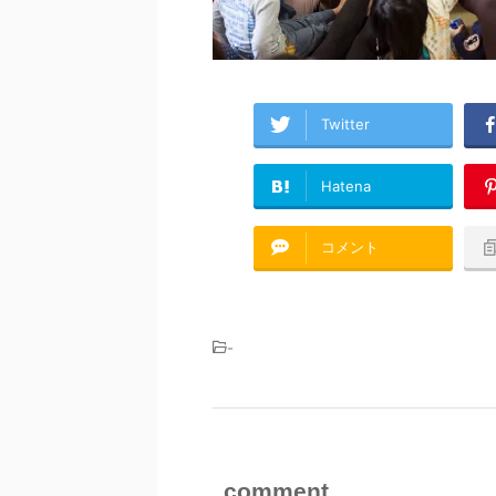
Twitter
Hatena
コメント
-
comment