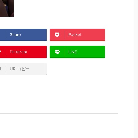
Share
Pocket
Pinterest
LINE
URLコピー