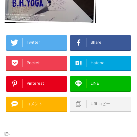
Twitter
Share
Pocket
Hatena
Pinterest
LINE
コメント
URLコピー
-