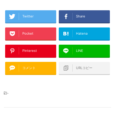
Twitter
Share
Pocket
Hatena
Pinterest
LINE
コメント
URLコピー
-