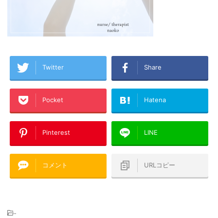
Twitter
Share
Pocket
Hatena
Pinterest
LINE
コメント
URLコピー
-