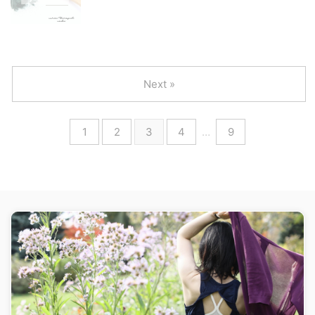
Next »
1
2
3
4
…
9