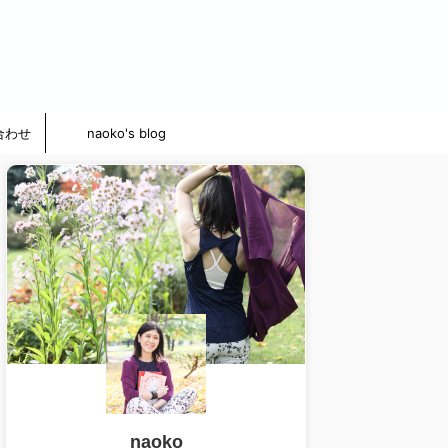
合わせ
naoko's blog
naoko