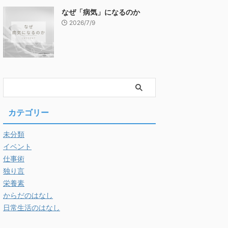
なぜ「病気」になるのか
2026/7/9
カテゴリー
未分類
イベント
仕事術
独り言
栄養素
からだのはなし
日常生活のはなし